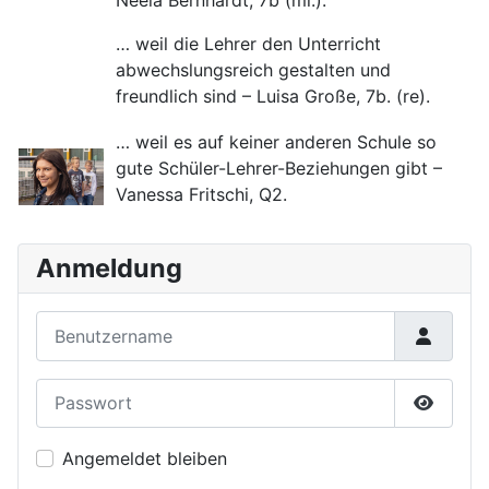
Neela Bernhardt, 7b (mi.).
… weil die Lehrer den Unterricht
abwechslungsreich gestalten und
freundlich sind – Luisa Große, 7b. (re).
… weil es auf keiner anderen Schule so
gute Schüler-Lehrer-Beziehungen gibt –
Vanessa Fritschi, Q2.
Anmeldung
Benutzername
Passwort
Passwor
Angemeldet bleiben